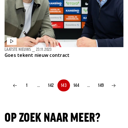
LAATSTE NIEUWS
⎯
23.11.2023
Goes tekent nieuw contract
1
…
142
143
144
…
149
VORIGE PAGINA
VOLGENDE P
OP ZOEK NAAR MEER?