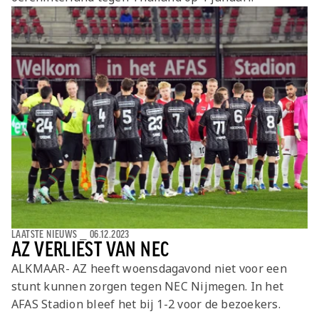
Jong AZ
Seizoenkaart
LAATSTE NIEUWS
⎯
06.12.2023
AZ VERLIEST VAN NEC
ALKMAAR- AZ heeft woensdagavond niet voor een
stunt kunnen zorgen tegen NEC Nijmegen. In het
AFAS Stadion bleef het bij 1-2 voor de bezoekers.