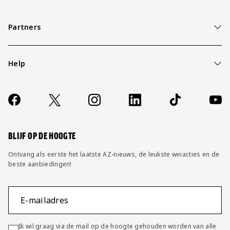
Partners
Help
Over ons
Contact
Socials
https://www.facebook.com/AZAlkmaar
X
Instagram
LinkedIn
TikTok
YouT
FAQ
Wijzig privacy instellingen
BLIJF OP DE HOOGTE
Ontvang als eerste het laatste AZ-nieuws, de leukste winacties en de
beste aanbiedingen!
E-mailadres
Ik wil graag via de mail op de hoogte gehouden worden van alle