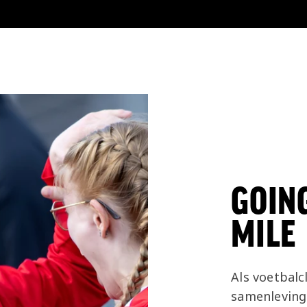
GOIN
MILE
Als voetbalc
samenleving