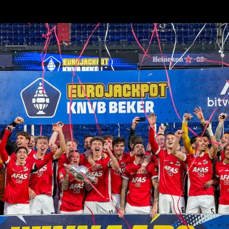
Grand
Café
Van
Gaal