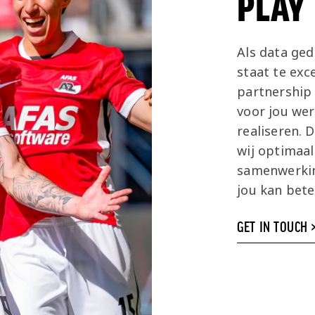
PLAY
Als data ged
staat te exc
partnership 
voor jou wer
realiseren. 
wij optimaa
samenwerkin
jou kan bet
GET IN TOUCH 