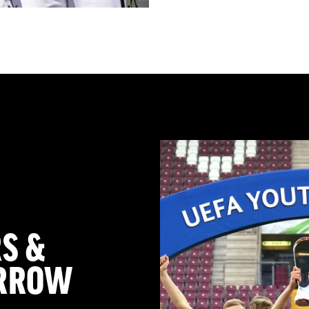
S &
ORROW