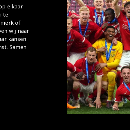
op elkaar
 te
 merk of
ven wij naar
naar kansen
mst. Samen