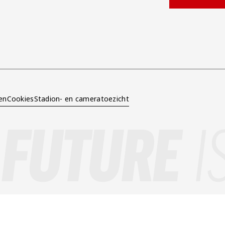
ok.com/AZAlkmaar
e
en
Cookies
Stadion- en cameratoezicht