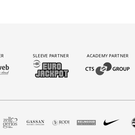
ER
SLEEVE PARTNER
ACADEMY PARTNER
AFAS SOFTWARE
T PARTNER LEASEWEB
BEZOEK ONZE SLEEVE PARTNER EUROJACKPOT
BEZOEK ONZE ACADEM
Groot
rtner Voetbalshop
 onze partner Zell Gerlos
Bezoek onze partner Gassan
Bezoek onze partner Rodi Media
Bezoek onze partner Reijng
Bezoek onze partne
Bezoek on