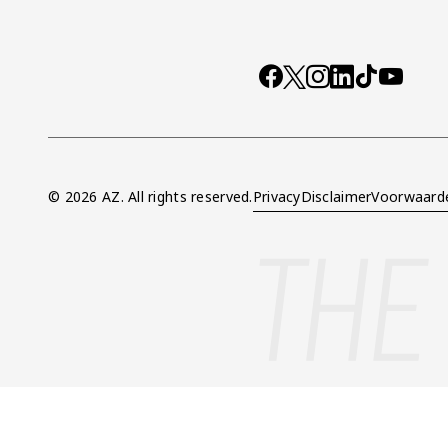
Socials
https://www.facebo
X
Instagram
LinkedIn
TikTok
YouTub
© 2026 AZ. All rights reserved.
Privacy
Disclaimer
Voorwaard
Overig