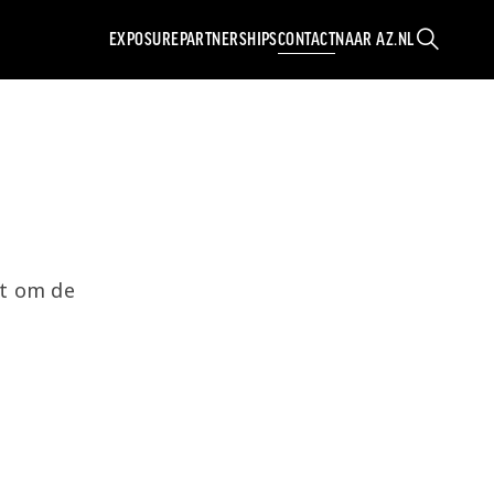
EXPOSURE
PARTNERSHIPS
CONTACT
NAAR AZ.NL
ZOEKEN
ct om de