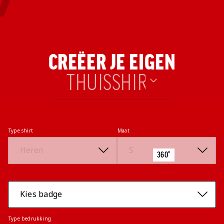
CREËER JE EIGEN
Speler
Type shirt
Maat
360°
Kies badge
Type bedrukking