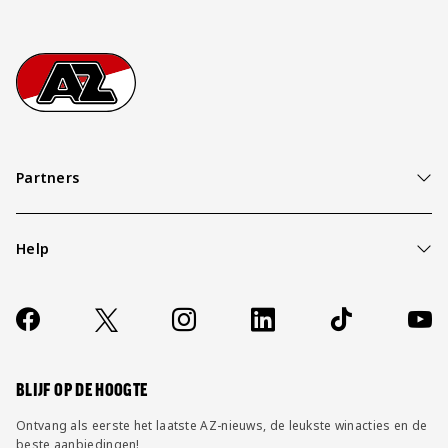
Footer
Ga naar onze homepage
Partners
Help
Over ons
Contact
Socials
https://www.facebook.com/AZAlkmaar
X
Instagram
LinkedIn
TikTok
YouT
FAQ
Wijzig privacy instellingen
BLIJF OP DE HOOGTE
Ontvang als eerste het laatste AZ-nieuws, de leukste winacties en de
beste aanbiedingen!