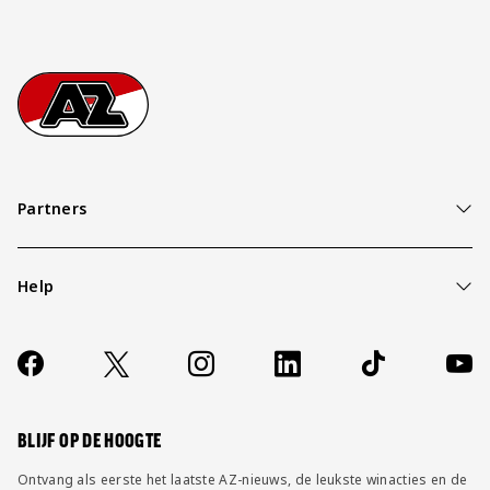
Footer
Ga naar onze homepage
Partners
Help
Over ons
Contact
Socials
https://www.facebook.com/AZAlkmaar
X
Instagram
LinkedIn
TikTok
YouT
FAQ
Wijzig privacy instellingen
BLIJF OP DE HOOGTE
Ontvang als eerste het laatste AZ-nieuws, de leukste winacties en de