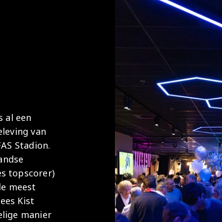
s al een
eleving van
FAS Stadion.
landse
s topscorer)
de meest
Kees Kist
lige manier