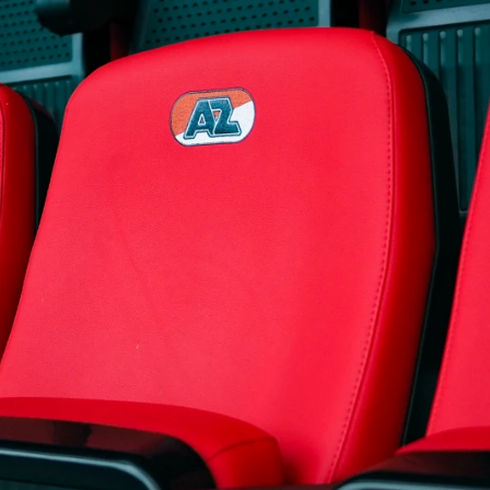
Grand
Café
Van
Gaal