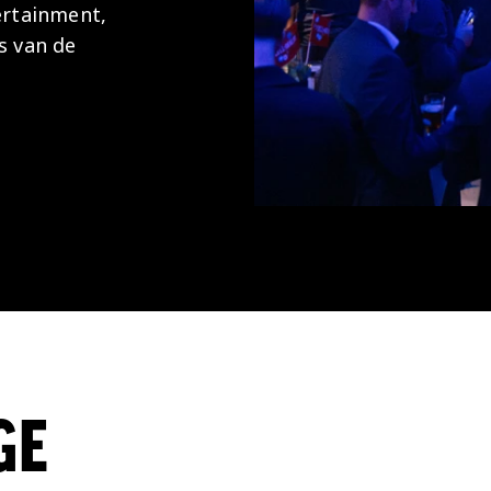
ertainment,
s van de
GE