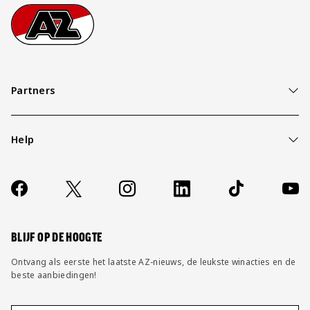
Footer
Ga naar onze homepage
Partners
Help
Over ons
Contact
Socials
https://www.facebook.com/AZAlkmaar
X
Instagram
LinkedIn
TikTok
YouT
FAQ
Wijzig privacy instellingen
BLIJF OP DE HOOGTE
Ontvang als eerste het laatste AZ-nieuws, de leukste winacties en de
beste aanbiedingen!