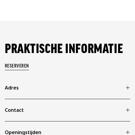
PRAKTISCHE INFORMATIE
RESERVEREN
Adres
AFAS Stadion
Stadionweg 1
Contact
1812 AZ, Alkmaar
072 547 8099
Openingstijden