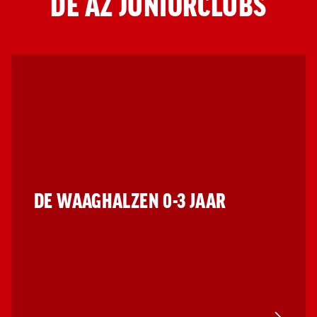
DE AZ JUNIORCLUBS
Jong AZ
Seizoenkaart
DE WAAGHALZEN 0-3 JAAR