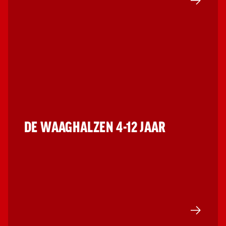
Ga naar 
DE WAAGHALZEN 4-12 JAAR
Ga naar 