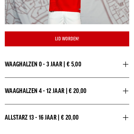
Jong AZ
Seizoenkaart
LID WORDEN!
WAAGHALZEN 0 - 3 JAAR | € 5,00
Alle voordelen op een rij:
WAAGHALZEN 4 - 12 JAAR | € 20,00
✓
Welkomstcadeau
✓
Een eigen
digitale
clubkaart
Alle voordelen op een rij:
ALLSTARZ 13 - 16 JAAR | € 20,00
✓
Een golden-ticket welkomstcadeau
✓
Uitnodiging AZ Baby & Peuter fotodag & AZ Baby &
peuter speeldag
✓
Een eigen
digitale
clubkaart