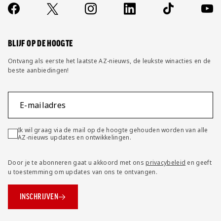
Contact
Socials
https://www.facebook.com/AZAlkmaar
X
Instagram
LinkedIn
TikTok
YouT
FAQ
Wijzig privacy instellingen
BLIJF OP DE HOOGTE
Ontvang als eerste het laatste AZ-nieuws, de leukste winacties en de
beste aanbiedingen!
E-mailadres
Ik wil graag via de mail op de hoogte gehouden worden van alle
AZ-nieuws updates en ontwikkelingen.
Door je te abonneren gaat u akkoord met ons
privacybeleid
en geeft
u toestemming om updates van ons te ontvangen.
INSCHRIJVEN