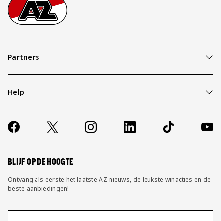
Footer
Ga naar onze homepage
Partners
Help
Over ons
Contact
Socials
https://www.facebook.com/AZAlkmaar
X
Instagram
LinkedIn
TikTok
YouT
FAQ
Wijzig privacy instellingen
BLIJF OP DE HOOGTE
Ontvang als eerste het laatste AZ-nieuws, de leukste winacties en de
beste aanbiedingen!