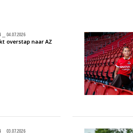
N
⎯
04.07.2026
kt overstap naar AZ
n
N
⎯
03.07.2026