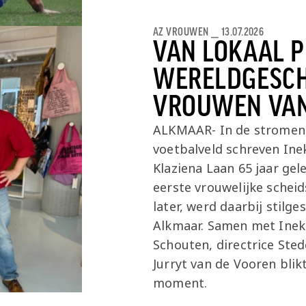
AZ VROUWEN
⎯
13.07.2026
VAN LOKAAL 
WERELDGESCH
VROUWEN VAN
ALKMAAR- In de stromen
voetbalveld schreven In
Klaziena Laan 65 jaar gel
eerste vrouwelijke scheid
later, werd daarbij stilg
Alkmaar. Samen met Inek
Schouten, directrice Ste
Jurryt van de Vooren blik
moment.