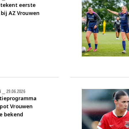
 tekent eerste
 bij AZ Vrouwen
N
⎯
29.06.2026
tieprogramma
kpot Vrouwen
ie bekend