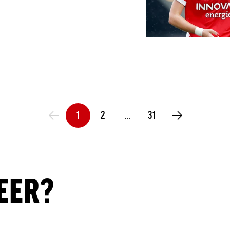
1
2
…
31
VORIGE PAGINA
VOLGENDE PAGINA
EER?