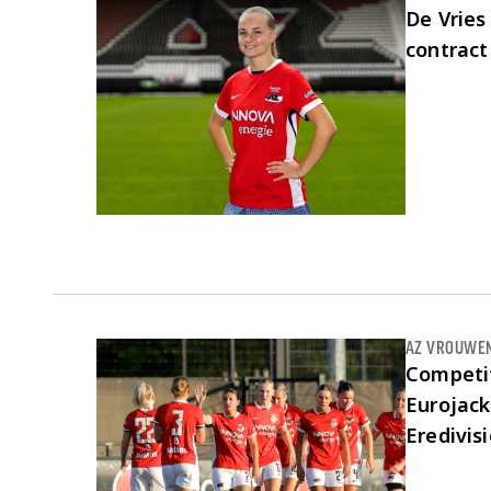
De Vries
contract
AZ VROUWE
Competi
Eurojac
Eredivis