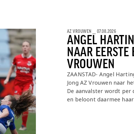
Onder 13
Praktische
Seizoenarrangement
Nieuws
Café Van
informatie
Nieuws
Nieuws
Gaal
Onder 12
Nieuws
video's
Zet
AZ VROUWEN
⎯
07.08.2026
Onder 11
wedstrijden
AZ
ANGEL HARTIN
in je
Jeugdopleiding
NAAR EERSTE 
agenda
AZ
VROUWEN
AZ Vrouwen
Business
seizoenkaart
ZAANSTAD- Angel Harting
Jong AZ Vrouwen naar het
Jong AZ
De aanvalster wordt per 
Seizoenkaart
en beloont daarmee haar 