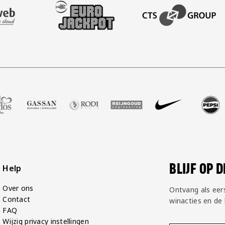
AFAS SOFTWARE
T PARTNER LEASEWEB
BEZOEK ONZE SLEEVE PARTNER EUROJACKPOT
BEZOEK ONZE ACADEM
alshop
er Zell Gerlos
nze partner Gassan
Bezoek onze partner Rodi Media
Bezoek onze partner Reijngoud
Bezoek onze partner Nike
Bezoek onze partner 
Bezoek onze
Be
BLIJF OP 
Help
Over ons
Ontvang als eer
Contact
winacties en de
FAQ
Wijzig privacy instellingen