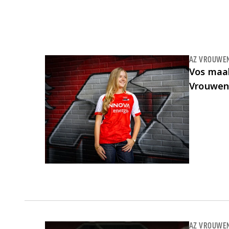
Laatste items
AZ VROUWE
Vos maa
Vrouwe
AZ VROUWE