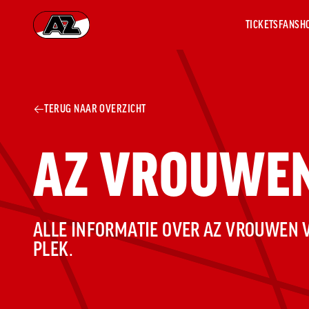
TICKETS
FANSH
Ga naar onze homepage
AZ 1
OVER
TERUG NAAR OVERZICHT
AZ
Hist
AZ VROUWE
Seiz
Prij
Nieu
Jaar
Sele
ALLE INFORMATIE OVER AZ VROUWEN 
Medi
PLEK.
Weds
Onz
cult