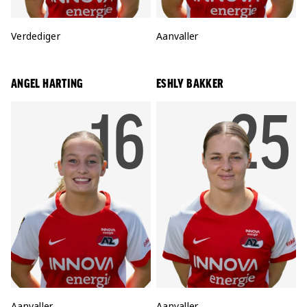
Positie:
Verdediger
Positie:
Aanvaller
ANGEL HARTING
ESHLY BAKKER
RUGNUM
16
RU
25
Positie:
Aanvaller
Positie:
Aanvaller