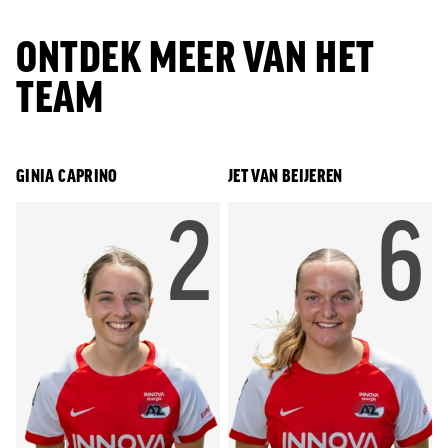
ONTDEK MEER VAN HET
TEAM
GINIA CAPRINO
JET VAN BEIJEREN
RUGNU
2
R
6