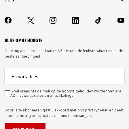
Over ons
Contact
Socials
https://www.facebook.com/AZAlkmaar
X
Instagram
LinkedIn
TikTok
YouT
FAQ
Wijzig privacy instellingen
BLIJF OP DE HOOGTE
Ontvang als eerste het laatste AZ-nieuws, de leukste winacties en de
beste aanbiedingen!
E-mailadres
Ik wil graag via de mail op de hoogte gehouden worden van alle
AZ-nieuws updates en ontwikkelingen.
Door je te abonneren gaat u akkoord met ons
privacybeleid
en geeft
u toestemming om updates van ons te ontvangen.