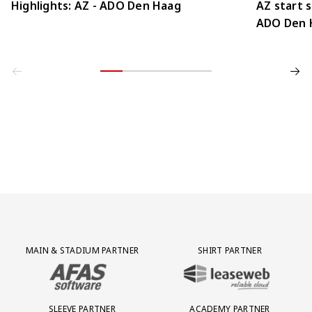
Highlights: AZ - ADO Den Haag
AZ start 
ADO Den 
Partner Logos Grid
MAIN & STADIUM PARTNER
SHIRT PARTNER
BEZOEK ONZE MAIN & STADIUM PARTNER AFAS SOFTWARE
BEZOEK ONZE SHIRT PARTNER LEAS
SLEEVE PARTNER
ACADEMY PARTNER