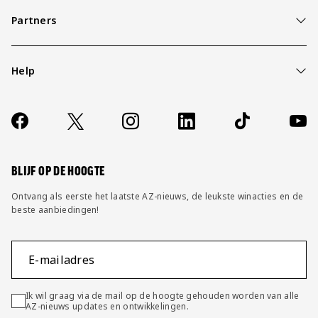
Partners
Help
Over ons
Contact
Socials
https://www.facebook.com/AZAlkmaar
X
Instagram
LinkedIn
TikTok
YouT
FAQ
Wijzig privacy instellingen
BLIJF OP DE HOOGTE
Ontvang als eerste het laatste AZ-nieuws, de leukste winacties en de
beste aanbiedingen!
E-mailadres
Ik wil graag via de mail op de hoogte gehouden worden van alle
AZ-nieuws updates en ontwikkelingen.