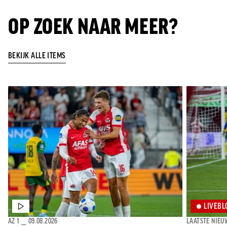
Jong AZ
OP ZOEK NAAR MEER?
Seizoenkaart
BEKIJK ALLE ITEMS
LIVEBL
AZ 1
⎯
09.08.2026
LAATSTE NIEU