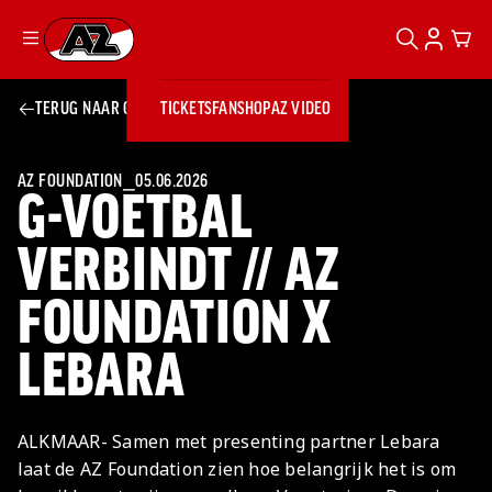
ZOEKEN
ACCOUN
CAR
Ga naar onze homepage
TERUG NAAR OVERZICHT
TICKETS
FANSHOP
AZ VIDEO
ZOEKEN
Zoeken
Sluiten
TICKETS
FANSHOP
AZ FOUNDATION
⎯
05.06.2026
G-VOETBAL
AZ VIDEO
TICKETS
BUSINESS
BUSINESS
VERBINDT // AZ
FOUNDATION X
AZ 1
AZ Business
Wat is AZ
Kees Kist
Bestel je
LEBARA
Business?
Hospitality
Lounge
AZ
seizoenkaart
AZ Business
Georg Kessler
VROUWEN
NIEUWS
TEAMS
CLUB & FANS
JEUGDOPLEIDING
Nieuws
Exposure
Events
Lounge
Teams
ALKMAAR- Samen met presenting partner Lebara
Partnership
JONG AZ
Losse tickets
Skybox
Club & Fans
laat de AZ Foundation zien hoe belangrijk het is om