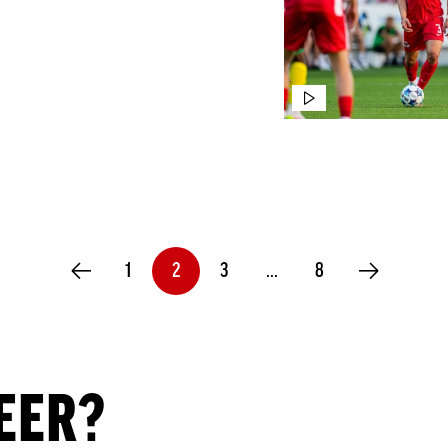
1
2
3
…
8
VORIGE PAGINA
VOLGENDE PAG
EER?