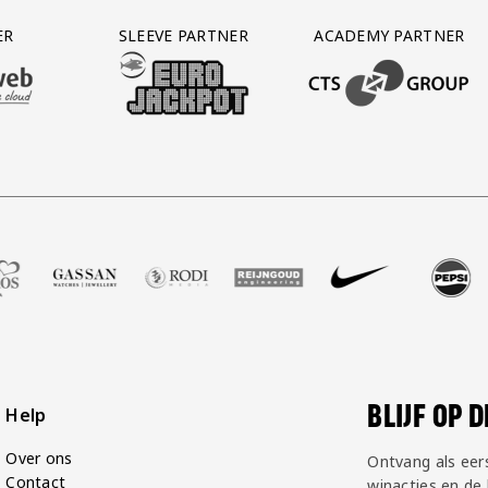
ER
SLEEVE PARTNER
ACADEMY PARTNER
AFAS SOFTWARE
T PARTNER LEASEWEB
BEZOEK ONZE SLEEVE PARTNER EUROJACKPOT
BEZOEK ONZE ACADEM
alshop
r Zell Gerlos
nze partner Gassan
Bezoek onze partner Rodi Media
Bezoek onze partner Reijngoud
Bezoek onze partner Nike
Bezoek onze partner 
Bezoek onze
Be
BLIJF OP 
Help
Over ons
Ontvang als eer
Contact
winacties en de