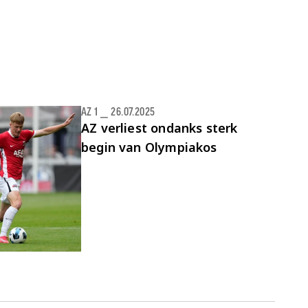
AZ 1
⎯
26.07.2025
AZ verliest ondanks sterk
begin van Olympiakos