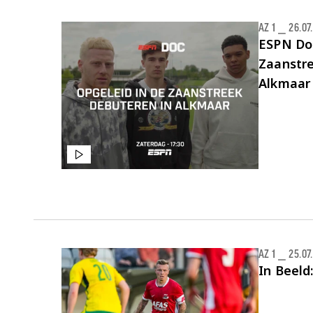
AZ 1
⎯
26.07
ESPN Doc
Zaanstre
Alkmaar
AZ 1
⎯
25.07
In Beeld