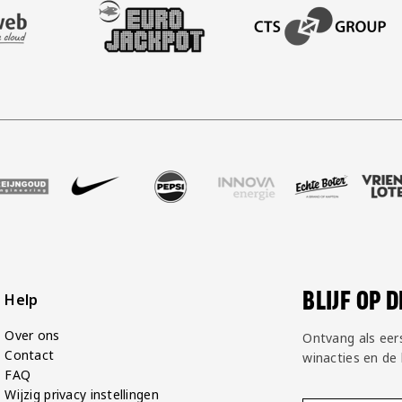
AFAS SOFTWARE
T PARTNER LEASEWEB
BEZOEK ONZE SLEEVE PARTNER EUROJACKPOT
BEZOEK ONZE ACADEM
san
tner Rodi Media
 onze partner Reijngoud
Bezoek onze partner Nike
Bezoek onze partner Pepsi
Bezoek onze partner Innova 
Bezoek onze partne
Bezoek on
BLIJF OP 
Help
Over ons
Ontvang als eer
Contact
winacties en de
FAQ
Wijzig privacy instellingen