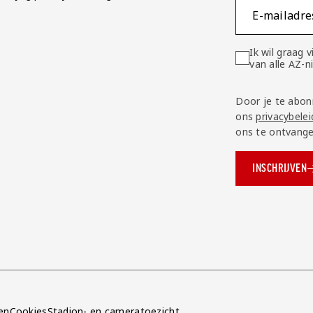
E-mailadre
Ik wil graag
van alle AZ-
Door je te abon
ons
privacybelei
ons te ontvange
INSCHRIJVEN
ok.com/AZAlkmaar
e
en
Cookies
Stadion- en cameratoezicht