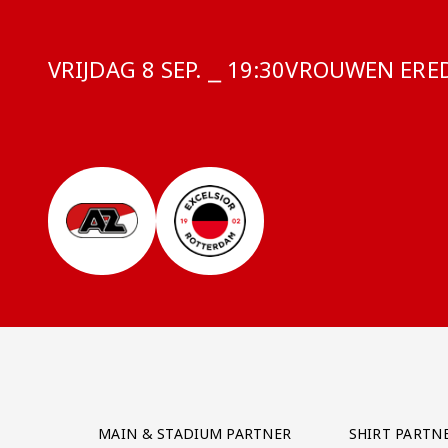
VRIJDAG 8 SEP. ⎯ 19:30
COMPETITIE:
VROUWEN EREDI
Partner Logos Grid
MAIN & STADIUM PARTNER
SHIRT PARTN