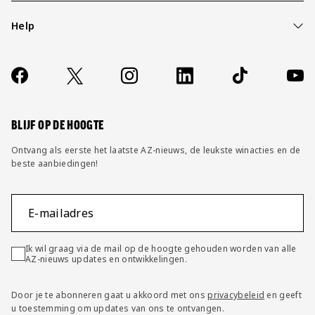
Help
Over ons
Contact
Socials
https://www.facebook.com/AZAlkmaar
X
Instagram
LinkedIn
TikTok
YouT
FAQ
Wijzig privacy instellingen
BLIJF OP DE HOOGTE
Ontvang als eerste het laatste AZ-nieuws, de leukste winacties en de
beste aanbiedingen!
E-mailadres
Ik wil graag via de mail op de hoogte gehouden worden van alle
AZ-nieuws updates en ontwikkelingen.
Door je te abonneren gaat u akkoord met ons
privacybeleid
en geeft
u toestemming om updates van ons te ontvangen.