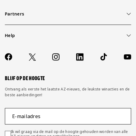
Partners
Help
Over ons
Contact
Socials
https://www.facebook.com/AZAlkmaar
X
Instagram
LinkedIn
TikTok
YouT
FAQ
Wijzig privacy instellingen
BLIJF OP DE HOOGTE
Ontvang als eerste het laatste AZ-nieuws, de leukste winacties en de
beste aanbiedingen!
E-mailadres
Ik wil graag via de mail op de hoogte gehouden worden van alle