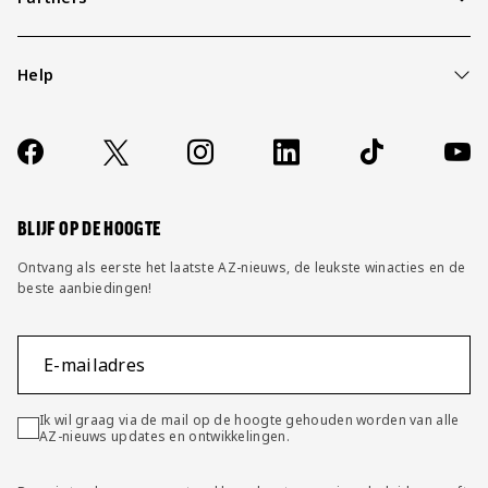
Help
Over ons
Contact
Socials
https://www.facebook.com/AZAlkmaar
X
Instagram
LinkedIn
TikTok
YouT
FAQ
Wijzig privacy instellingen
BLIJF OP DE HOOGTE
Ontvang als eerste het laatste AZ-nieuws, de leukste winacties en de
beste aanbiedingen!
E-mailadres
Ik wil graag via de mail op de hoogte gehouden worden van alle
AZ-nieuws updates en ontwikkelingen.