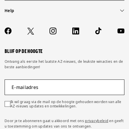
Help
Over ons
Contact
Socials
https://www.facebook.com/AZAlkmaar
X
Instagram
LinkedIn
TikTok
YouT
FAQ
Wijzig privacy instellingen
BLIJF OP DE HOOGTE
Ontvang als eerste het laatste AZ-nieuws, de leukste winacties en de
beste aanbiedingen!
E-mailadres
Ik wil graag via de mail op de hoogte gehouden worden van alle
AZ-nieuws updates en ontwikkelingen.
Door je te abonneren gaat u akkoord met ons
privacybeleid
en geeft
u toestemming om updates van ons te ontvangen.