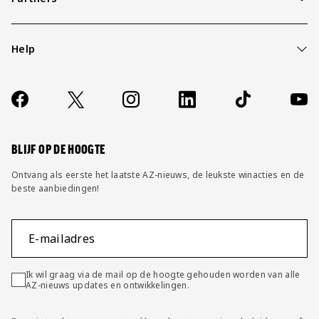
Help
Over ons
Contact
Socials
https://www.facebook.com/AZAlkmaar
X
Instagram
LinkedIn
TikTok
YouT
FAQ
Wijzig privacy instellingen
BLIJF OP DE HOOGTE
Ontvang als eerste het laatste AZ-nieuws, de leukste winacties en de
beste aanbiedingen!
E-mailadres
Ik wil graag via de mail op de hoogte gehouden worden van alle
AZ-nieuws updates en ontwikkelingen.