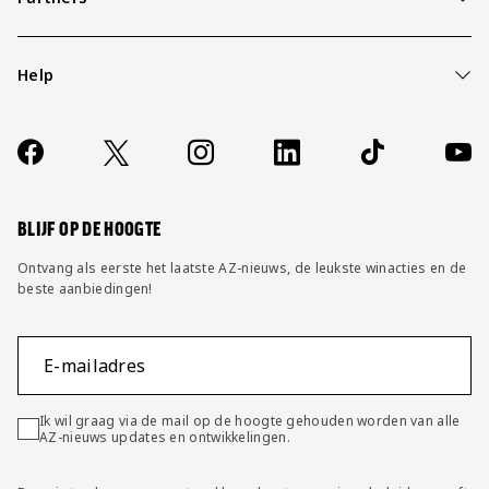
Help
Over ons
Contact
Socials
https://www.facebook.com/AZAlkmaar
X
Instagram
LinkedIn
TikTok
YouT
FAQ
Wijzig privacy instellingen
BLIJF OP DE HOOGTE
Ontvang als eerste het laatste AZ-nieuws, de leukste winacties en de
beste aanbiedingen!
E-mailadres
Ik wil graag via de mail op de hoogte gehouden worden van alle
AZ-nieuws updates en ontwikkelingen.