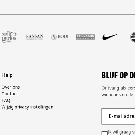
t
r Voetbalshop
e partner Zell Gerlos
ezoek onze partner Gassan
Bezoek onze partner Rodi Media
Bezoek onze partner Reijngoud
Bezoek onze partner N
Bezoek onze 
Bezo
BLIJF OP 
Help
Over ons
Ontvang als eer
Contact
winacties en de
FAQ
Wijzig privacy instellingen
E-mailadre
Ik wil graag