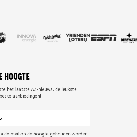
ike
partner Pepsi
ek onze partner Innova Energie
Bezoek onze partner Echte Boter
Bezoek onze partner Vriendenloteri
Bezoek onze partner ESPN
Bezoek onze par
Bezoek
DE HOOGTE
ste het laatste AZ-nieuws, de leukste
 beste aanbiedingen!
s
 via de mail op de hoogte gehouden worden