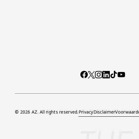
Socials
https://www.facebo
X
Instagram
LinkedIn
TikTok
YouTub
© 2026 AZ. All rights reserved.
Privacy
Disclaimer
Voorwaard
Overig