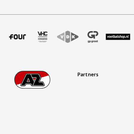
fer uitzendbureau
ner Intal
 onze partner Four
Bezoek onze partner VHC Jongens
Partner Logos Slider
Bezoek onze partner VDK
Bezoek onze partner GP Groo
Bezoek onze partne
Bezoek onz
B
Partners
Footer
Ga naar onze homepage