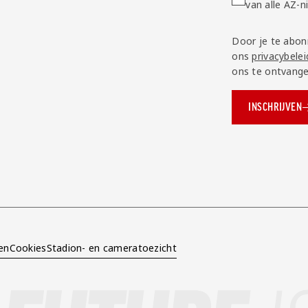
van alle AZ-
Door je te abon
ons
privacybelei
ons te ontvange
INSCHRIJVEN
ok.com/AZAlkmaar
e
en
Cookies
Stadion- en cameratoezicht