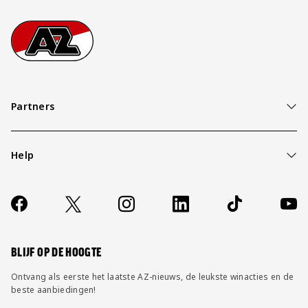
Footer
Ga naar onze homepage
Partners
Help
Over ons
Contact
Socials
https://www.facebook.com/AZAlkmaar
X
Instagram
LinkedIn
TikTok
YouT
FAQ
Wijzig privacy instellingen
BLIJF OP DE HOOGTE
Ontvang als eerste het laatste AZ-nieuws, de leukste winacties en de
beste aanbiedingen!