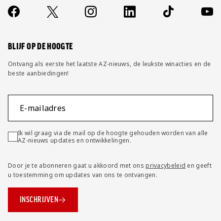
Contact
Socials
https://www.facebook.com/AZAlkmaar
X
Instagram
LinkedIn
TikTok
YouT
FAQ
Wijzig privacy instellingen
BLIJF OP DE HOOGTE
Ontvang als eerste het laatste AZ-nieuws, de leukste winacties en de
beste aanbiedingen!
E-mailadres
Ik wil graag via de mail op de hoogte gehouden worden van alle
AZ-nieuws updates en ontwikkelingen.
Door je te abonneren gaat u akkoord met ons
privacybeleid
en geeft
u toestemming om updates van ons te ontvangen.
INSCHRIJVEN