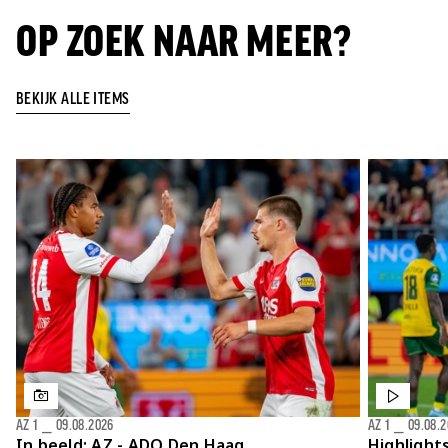
OP ZOEK NAAR MEER?
BEKIJK ALLE ITEMS
AZ 1
⎯
09.08.2026
AZ 1
⎯
09.08.
In beeld: AZ - ADO Den Haag
Highlight