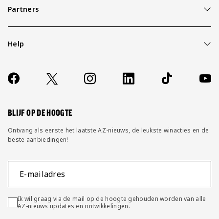
Partners
Help
Over ons
Contact
Socials
https://www.facebook.com/AZAlkmaar
X
Instagram
LinkedIn
TikTok
YouT
FAQ
Wijzig privacy instellingen
BLIJF OP DE HOOGTE
Ontvang als eerste het laatste AZ-nieuws, de leukste winacties en de
beste aanbiedingen!
E-mailadres
Ik wil graag via de mail op de hoogte gehouden worden van alle
AZ-nieuws updates en ontwikkelingen.