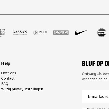
lshop
r Zell Gerlos
ze partner Gassan
Bezoek onze partner Rodi Media
Bezoek onze partner Reijngoud
Bezoek onze partner Nike
Bezoek onze partner P
Bezoek onze 
Bez
BLIJF OP 
Help
Over ons
Ontvang als eer
Contact
winacties en de
FAQ
Wijzig privacy instellingen
E-mailadre