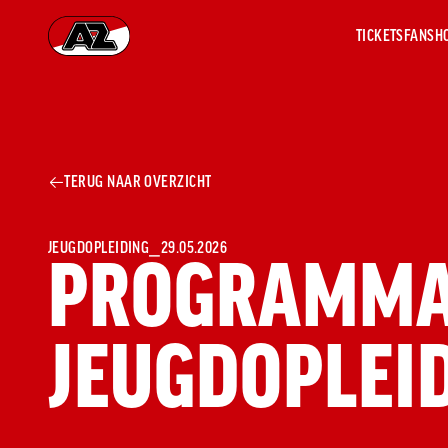
TICKETS
FANSH
Ga naar onze homepage
AZ 1
OVER
TERUG NAAR OVERZICHT
AZ
Hist
Seiz
Prij
JEUGDOPLEIDING
⎯
29.05.2026
PROGRAMMA
Nieu
Jaar
Sele
JEUGDOPLEI
Medi
Weds
Onz
cult