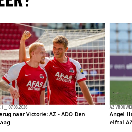
EER?
 1
⎯
07.08.2026
AZ VROUWE
erug naar Victorie: AZ - ADO Den
Angel Ha
aag
elftal 