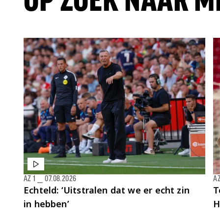
OP ZOEK NAAR M
AZ 1
⎯
07.08.2026
AZ
Echteld: ‘Uitstralen dat we er echt zin
T
in hebben’
H