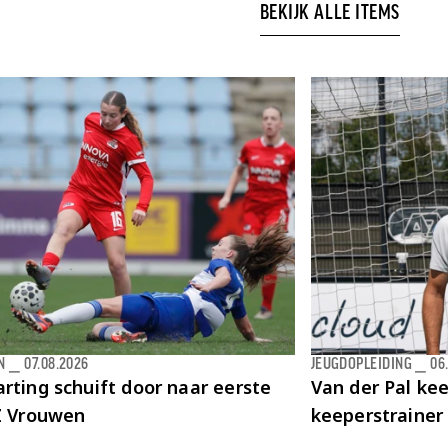
BEKIJK ALLE ITEMS
N
⎯
07.08.2026
JEUGDOPLEIDING
⎯
06
rting schuift door naar eerste
Van der Pal kee
AZ Vrouwen
keeperstrainer