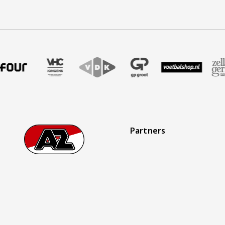
ndbureau
l
tner Four
 onze partner VHC Jongens
Bezoek onze partner VDK
Partner Logos Slider
Bezoek onze partner GP Groot
Bezoek onze partner Voetba
Bezoek onze partne
Bezoek on
Partners
Footer
Ga naar onze homepage