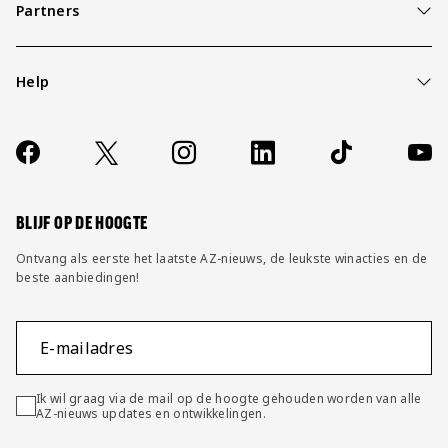
Partners
Help
Over ons
Contact
Socials
https://www.facebook.com/AZAlkmaar
X
Instagram
LinkedIn
TikTok
YouT
FAQ
Wijzig privacy instellingen
BLIJF OP DE HOOGTE
Ontvang als eerste het laatste AZ-nieuws, de leukste winacties en de
beste aanbiedingen!
E-mailadres
Ik wil graag via de mail op de hoogte gehouden worden van alle
AZ-nieuws updates en ontwikkelingen.