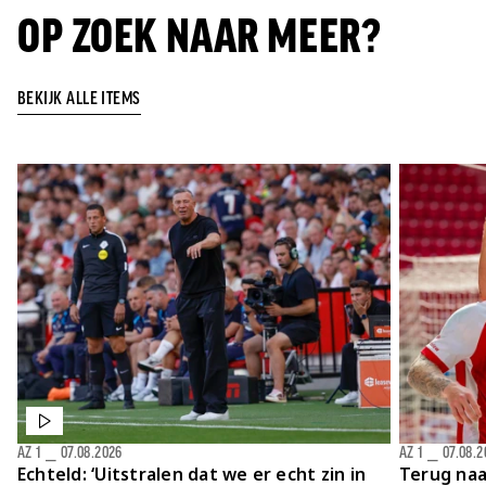
OP ZOEK NAAR MEER?
BEKIJK ALLE ITEMS
AZ 1
⎯
07.08.2026
AZ 1
⎯
07.08.2
Echteld: ‘Uitstralen dat we er echt zin in
Terug naa