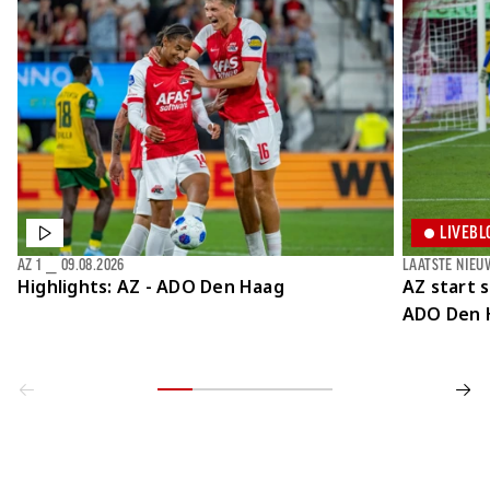
LIVEBL
AZ 1
⎯
09.08.2026
LAATSTE NIEU
Highlights: AZ - ADO Den Haag
AZ start 
ADO Den 