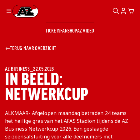
ZOEKEN
ACCOUN
CAR
Ga naar onze homepage
TICKETS
FANSHOP
AZ VIDEO
ZOEKEN
Zoeken
Sluiten
TICKETS
TERUG NAAR OVERZICHT
FANSHOP
AZ VIDEO
TICKETS
BUSINESS
BUSINESS
AZ BUSINESS
⎯
22.05.2026
IN BEELD:
NETWERKCUP
AZ 1
AZ Business
Wat is AZ
Kees Kist
Bestel je
Business?
Hospitality
Lounge
AZ
seizoenkaart
ALKMAAR- Afgelopen maandag betraden 24 teams
AZ Business
Georg Kessler
VROUWEN
NIEUWS
TEAMS
CLUB & FANS
JEUGDOPLEIDING
Nieuws
het heilige gras van het AFAS Stadion tijdens de AZ
Exposure
Events
Lounge
Teams
Business Netwerkcup 2026. Een geslaagde
Partnership
JONG AZ
Losse tickets
Skybox
Club & Fans
seizoensafsluiting voor alle deelnemers met