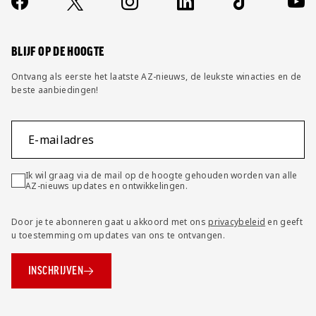
Socials
https://www.facebook.com/AZAlkmaar
X
Instagram
LinkedIn
TikTok
YouT
FAQ
Wijzig privacy instellingen
BLIJF OP DE HOOGTE
Ontvang als eerste het laatste AZ-nieuws, de leukste winacties en de
beste aanbiedingen!
E-mailadres
Ik wil graag via de mail op de hoogte gehouden worden van alle
AZ-nieuws updates en ontwikkelingen.
Door je te abonneren gaat u akkoord met ons
privacybeleid
en geeft
u toestemming om updates van ons te ontvangen.
INSCHRIJVEN