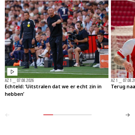
AZ 1
⎯
07.08.2026
AZ 1
⎯
07.08.2
Echteld: ‘Uitstralen dat we er echt zin in
Terug naa
hebben’