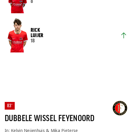
8
RICK
LUIJER
18
83'
DUBBELE WISSEL FEYENOORD
In: Kelvin Neijenhuis & Mika Pieterse