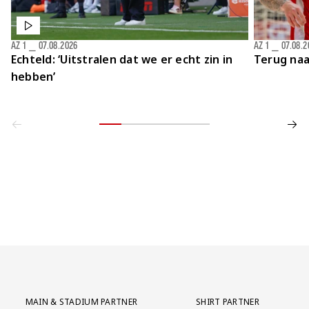
AZ 1
⎯
07.08.2026
AZ 1
⎯
07.08.2
Echteld: ‘Uitstralen dat we er echt zin in
Terug naa
hebben’
Partner Logos Grid
MAIN & STADIUM PARTNER
SHIRT PARTNER