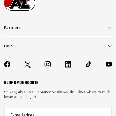
Partners
Help
Over ons
Contact
Socials
https://www.facebook.com/AZAlkmaar
X
Instagram
LinkedIn
TikTok
YouT
FAQ
Wijzig privacy instellingen
BLIJF OP DE HOOGTE
Ontvang als eerste het laatste AZ-nieuws, de leukste winacties en de
beste aanbiedingen!
E-mailadres