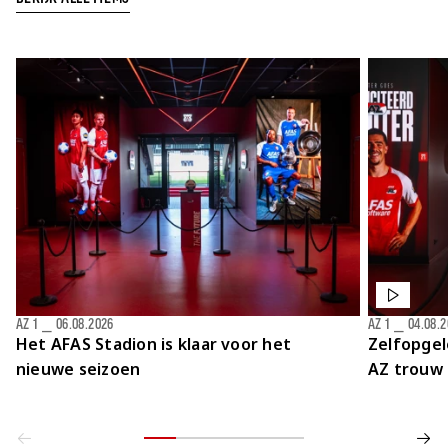
AZ 1
⎯
06.08.2026
AZ 1
⎯
04.08.
Het AFAS Stadion is klaar voor het
Zelfopgel
nieuwe seizoen
AZ trouw