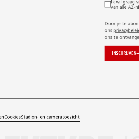
Ik wil graag
van alle AZ-
Door je te abon
ons
privacybelei
ons te ontvange
INSCHRIJVEN
ok.com/AZAlkmaar
e
en
Cookies
Stadion- en cameratoezicht