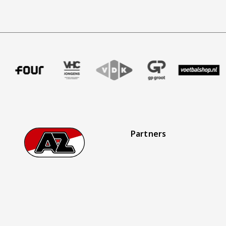
ffer uitzendbureau
tner Intal
 onze partner Four
Bezoek onze partner VHC Jongens
Partner Logos Slider
Bezoek onze partner VDK
Bezoek onze partner GP Gro
Bezoek onze partn
Bezoek on
Partners
Footer
Ga naar onze homepage