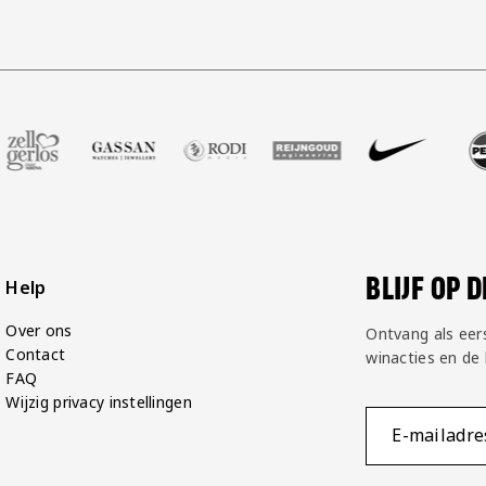
ot
er Voetbalshop
ze partner Zell Gerlos
Bezoek onze partner Gassan
Bezoek onze partner Rodi Media
Bezoek onze partner Reijngoud
Bezoek onze partner 
Bezoek onze 
Bez
BLIJF OP 
Help
Over ons
Ontvang als eer
Contact
winacties en de
FAQ
Wijzig privacy instellingen
E-mailadre