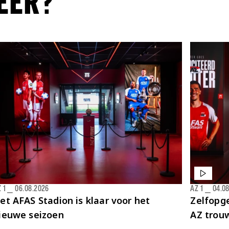
EER?
 1
⎯
06.08.2026
AZ 1
⎯
04.0
et AFAS Stadion is klaar voor het
Zelfopge
ieuwe seizoen
AZ trou