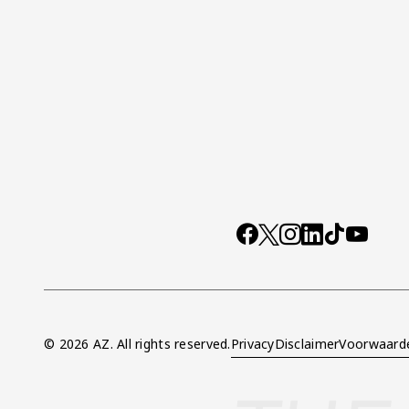
Socials
https://www.facebo
X
Instagram
LinkedIn
TikTok
YouTub
© 2026 AZ. All rights reserved.
Privacy
Disclaimer
Voorwaard
Overig