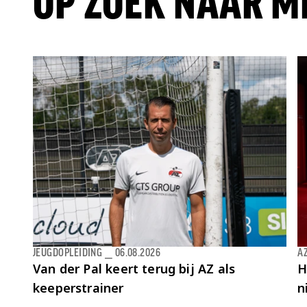
OP ZOEK NAAR M
JEUGDOPLEIDING
⎯
06.08.2026
AZ
Van der Pal keert terug bij AZ als
H
keeperstrainer
n