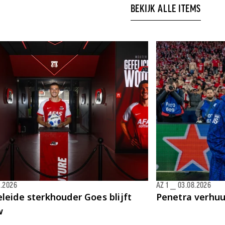
BEKIJK ALLE ITEMS
8.2026
AZ 1
⎯
03.08.2026
leide sterkhouder Goes blijft
Penetra verhu
w