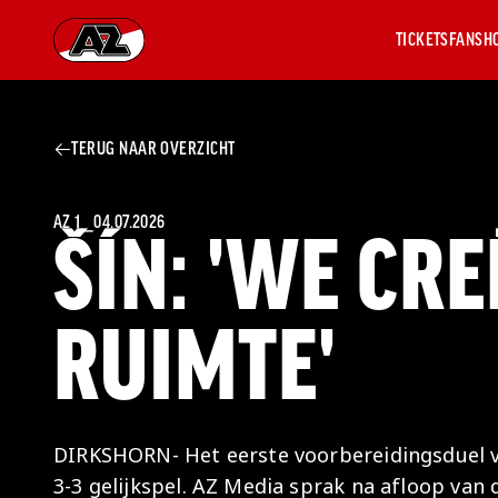
TICKETS
FANSH
Ga naar onze homepage
TERUG NAAR OVERZICHT
AZ 1
OVER
AZ
Hist
AZ 1
⎯
04.07.2026
ŠÍN: 'WE CR
Seiz
Prij
Nieu
RUIMTE'
Jaar
Sele
Medi
Weds
Onz
DIRKSHORN- Het eerste voorbereidingsduel va
cult
3-3 gelijkspel. AZ Media sprak na afloop van d