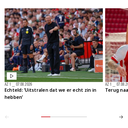
AZ 1
⎯
07.08.2026
AZ 1
⎯
07.08.2
Echteld: ‘Uitstralen dat we er echt zin in
Terug naa
hebben’