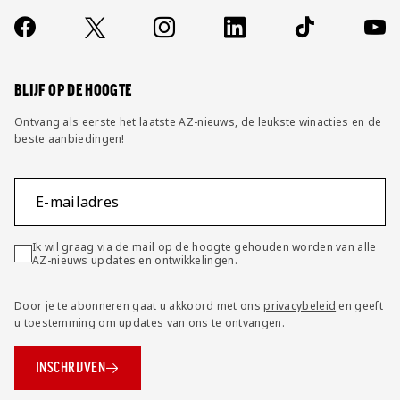
Over ons
Contact
Socials
https://www.facebook.com/AZAlkmaar
X
Instagram
LinkedIn
TikTok
YouT
FAQ
Wijzig privacy instellingen
BLIJF OP DE HOOGTE
Ontvang als eerste het laatste AZ-nieuws, de leukste winacties en de
beste aanbiedingen!
E-mailadres
Ik wil graag via de mail op de hoogte gehouden worden van alle
AZ-nieuws updates en ontwikkelingen.
Door je te abonneren gaat u akkoord met ons
privacybeleid
en geeft
u toestemming om updates van ons te ontvangen.
INSCHRIJVEN