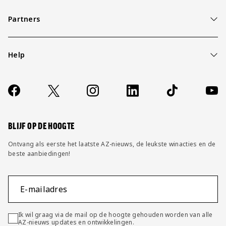
Partners
Help
Over ons
Contact
Socials
https://www.facebook.com/AZAlkmaar
X
Instagram
LinkedIn
TikTok
YouT
FAQ
Wijzig privacy instellingen
BLIJF OP DE HOOGTE
Ontvang als eerste het laatste AZ-nieuws, de leukste winacties en de
beste aanbiedingen!
E-mailadres
Ik wil graag via de mail op de hoogte gehouden worden van alle
AZ-nieuws updates en ontwikkelingen.