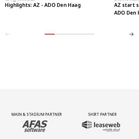
Highlights: AZ - ADO Den Haag
AZ start 
ADO Den 
Partner Logos Grid
MAIN & STADIUM PARTNER
SHIRT PARTNER
BEZOEK ONZE MAIN & STADIUM PARTNER AFAS SOFTWARE
BEZOEK ONZE SHIRT PARTNER LEAS