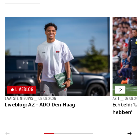
LIVEBLOG
LAATSTE NIEUWS
⎯
08.08.2026
AZ 1
⎯
07.08.2
Liveblog: AZ - ADO Den Haag
Echteld: ‘
hebben’