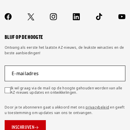
Over ons
Contact
Socials
https://www.facebook.com/AZAlkmaar
X
Instagram
LinkedIn
TikTok
YouT
FAQ
Wijzig privacy instellingen
BLIJF OP DE HOOGTE
Ontvang als eerste het laatste AZ-nieuws, de leukste winacties en de
beste aanbiedingen!
E-mailadres
Ik wil graag via de mail op de hoogte gehouden worden van alle
AZ-nieuws updates en ontwikkelingen.
Door je te abonneren gaat u akkoord met ons
privacybeleid
en geeft
u toestemming om updates van ons te ontvangen.
INSCHRIJVEN