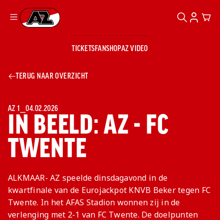
ZOEKEN
ACCOUN
CAR
Ga naar onze homepage
TICKETS
FANSHOP
AZ VIDEO
ZOEKEN
Zoeken
Sluiten
TICKETS
TERUG NAAR OVERZICHT
FANSHOP
AZ VIDEO
TICKETS
BUSINESS
BUSINESS
AZ 1
⎯
04.02.2026
IN BEELD: AZ - FC
TWENTE
AZ 1
AZ Business
Wat is AZ
Kees Kist
Bestel je
Business?
Hospitality
Lounge
AZ
seizoenkaart
ALKMAAR- AZ speelde dinsdagavond in de
AZ Business
Georg Kessler
VROUWEN
NIEUWS
TEAMS
CLUB & FANS
JEUGDOPLEIDING
Nieuws
kwartfinale van de Eurojackpot KNVB Beker tegen FC
Exposure
Events
Lounge
Teams
Twente. In het AFAS Stadion wonnen zij in de
Partnership
JONG AZ
Losse tickets
Skybox
Club & Fans
verlenging met 2-1 van FC Twente. De doelpunten