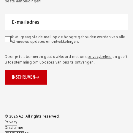
beste aanbiedingen!
E-mailadres
Ik wil graag via de mail op de hoogte gehouden worden van alle
AZ-nieuws updates en ontwikkelingen.
Door je te abonneren gaat u akkoord met ons
privacybeleid
en geeft
u toestemming om updates van ons te ontvangen.
INSCHRIJVEN
Overig
© 2026 AZ. All rights reserved.
Privacy
Disclaimer