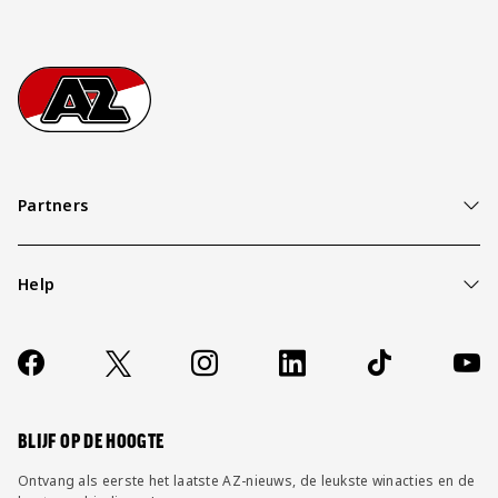
Footer
Ga naar onze homepage
Partners
Help
Over ons
Contact
Socials
https://www.facebook.com/AZAlkmaar
X
Instagram
LinkedIn
TikTok
YouT
FAQ
Wijzig privacy instellingen
BLIJF OP DE HOOGTE
Ontvang als eerste het laatste AZ-nieuws, de leukste winacties en de