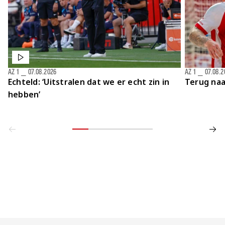
AZ 1
⎯
07.08.2026
AZ 1
⎯
07.08.2
Echteld: ‘Uitstralen dat we er echt zin in
Terug naa
hebben’