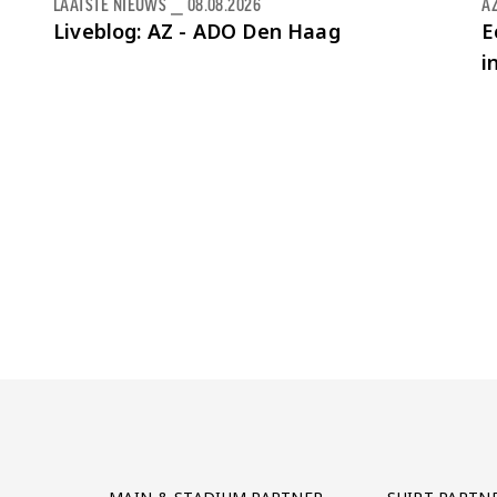
LAATSTE NIEUWS
⎯
08.08.2026
AZ
Liveblog: AZ - ADO Den Haag
E
i
Partner Logos Grid