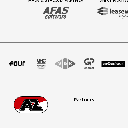
MAIN & STADIUM PARTNER
SHIRT PARTN
BEZOEK ONZE MAIN & STADIUM PARTNER 
BEZOEK ONZE SHIR
ffer uitzendbureau
tner Intal
 onze partner Four
Bezoek onze partner VHC Jongens
Partner Logos Slider
Bezoek onze partner VDK
Bezoek onze partner GP Gro
Bezoek onze partn
Bezoek on
Partners
Footer
Ga naar onze homepage