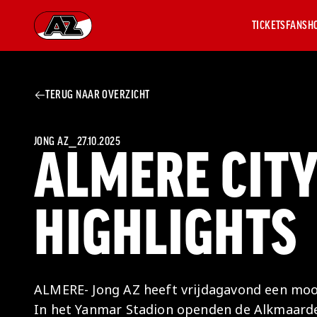
TICKETS
FANSH
Ga naar onze homepage
TERUG NAAR OVERZICHT
AZ 1
OVER
AZ
Hist
JONG AZ
⎯
27.10.2025
ALMERE CITY 
Seiz
Prij
Nieu
HIGHLIGHTS
Jaar
Sele
Medi
Weds
Onz
ALMERE- Jong AZ heeft vrijdagavond een mooi
cult
In het Yanmar Stadion openden de Alkmaarder