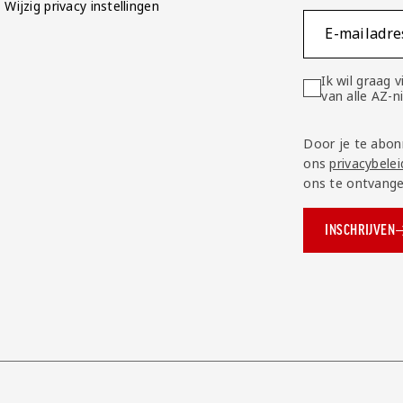
Wijzig privacy instellingen
E-mailadre
Ik wil graag
van alle AZ-
Door je te abon
ons
privacybelei
ons te ontvange
INSCHRIJVEN
ok.com/AZAlkmaar
e