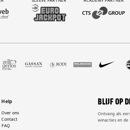
ER
SLEEVE PARTNER
ACADEMY PARTNER
AFAS SOFTWARE
T PARTNER LEASEWEB
BEZOEK ONZE SLEEVE PARTNER EUROJACKPOT
BEZOEK ONZE ACADEM
ot
er Voetbalshop
ze partner Zell Gerlos
Bezoek onze partner Gassan
Bezoek onze partner Rodi Media
Bezoek onze partner Reijngoud
Bezoek onze partner 
Bezoek onze 
Bez
BLIJF OP 
Help
Over ons
Ontvang als eer
Contact
winacties en de
FAQ