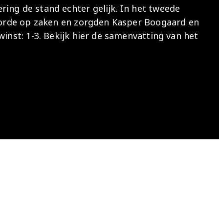
ing de stand echter gelijk. In het tweede
Onder 13
Praktische
Seizoenarrangement
Nieuws
Café Van
d orde op zaken en zorgden Kasper Boogaard en
informatie
Nieuws
Nieuws
Gaal
Onder 12
Nieuws
winst: 1-3. Bekijk hier de samenvatting van het
video's
Zet
Onder 11
wedstrijden
AZ
in je
Jeugdopleiding
agenda
AZ
AZ Vrouwen
Business
seizoenkaart
Jong AZ
Seizoenkaart