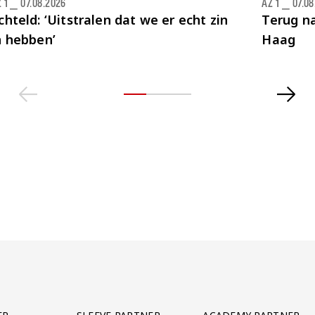
 1
⎯
07.08.2026
AZ 1
⎯
07.08
chteld: ‘Uitstralen dat we er echt zin
Terug na
n hebben’
Haag