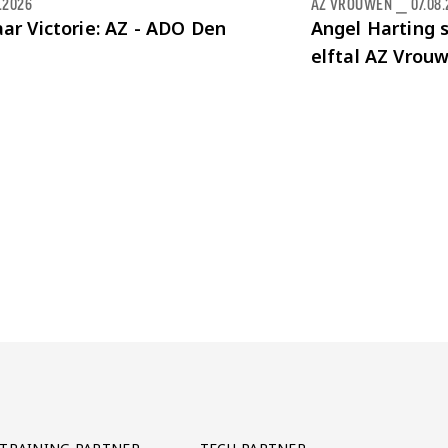
.2026
AZ VROUWEN
⎯
07.08
ar Victorie: AZ - ADO Den
Angel Harting s
elftal AZ Vrou