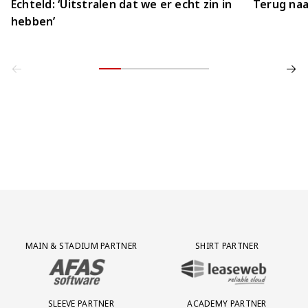
Echteld: ‘Uitstralen dat we er echt zin in
Terug naa
hebben’
Partner Logos Grid
MAIN & STADIUM PARTNER
SHIRT PARTNER
BEZOEK ONZE MAIN & STADIUM PARTNER AFAS SOFTWARE
BEZOEK ONZE SHIRT PARTNER LEAS
SLEEVE PARTNER
ACADEMY PARTNER