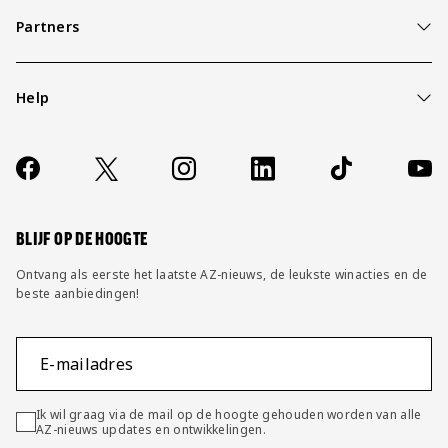
Partners
Help
Over ons
Contact
Socials
https://www.facebook.com/AZAlkmaar
X
Instagram
LinkedIn
TikTok
YouT
FAQ
Wijzig privacy instellingen
BLIJF OP DE HOOGTE
Ontvang als eerste het laatste AZ-nieuws, de leukste winacties en de
beste aanbiedingen!
E-mailadres
Ik wil graag via de mail op de hoogte gehouden worden van alle
AZ-nieuws updates en ontwikkelingen.