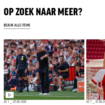
Jong AZ
OP ZOEK NAAR MEER?
Seizoenkaart
BEKIJK ALLE ITEMS
AZ 1
⎯
07.08.2026
AZ 1
⎯
07.08.2