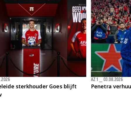
8.2026
AZ 1
⎯
03.08.2026
leide sterkhouder Goes blijft
Penetra verhu
w