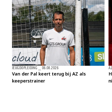
JEUGDOPLEIDING
⎯
06.08.2026
AZ
Van der Pal keert terug bij AZ als
H
keeperstrainer
n