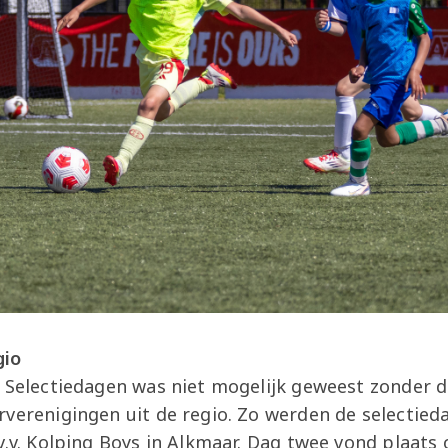
gio
Z Selectiedagen was niet mogelijk geweest zonder
rverenigingen uit de regio. Zo werden de selectie
v.v. Kolping Boys in Alkmaar. Dag twee vond plaats