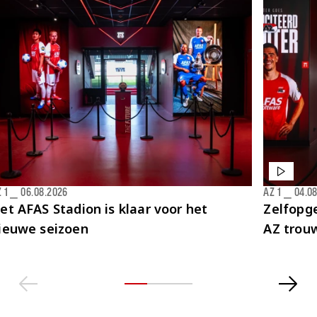
 1
⎯
06.08.2026
AZ 1
⎯
04.0
et AFAS Stadion is klaar voor het
Zelfopge
ieuwe seizoen
AZ trou