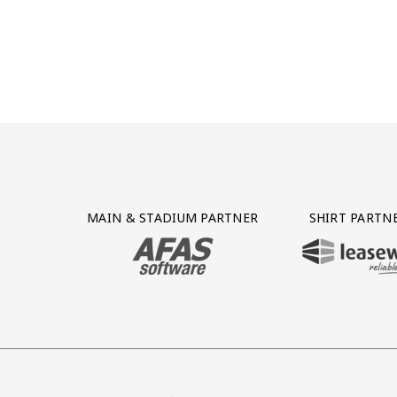
Partner Logos Grid
MAIN & STADIUM PARTNER
SHIRT PARTN
BEZOEK ONZE MAIN & STADIUM PARTNER 
BEZOEK ONZE SHIR
ureau
r Four
ze partner VHC Jongens
Bezoek onze partner VDK
Partner Logos Slider
Bezoek onze partner GP Groot
Bezoek onze partner Voetbalsh
Bezoek onze partner Ze
Bezoek onze 
Bez