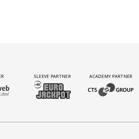
ER
SLEEVE PARTNER
ACADEMY PARTNER
AFAS SOFTWARE
T PARTNER LEASEWEB
BEZOEK ONZE SLEEVE PARTNER EUROJACKPOT
BEZOEK ONZE ACADEM
op
ll Gerlos
partner Gassan
oek onze partner Rodi Media
Bezoek onze partner Reijngoud
Bezoek onze partner Nike
Bezoek onze partner Peps
Bezoek onze par
Bezoek