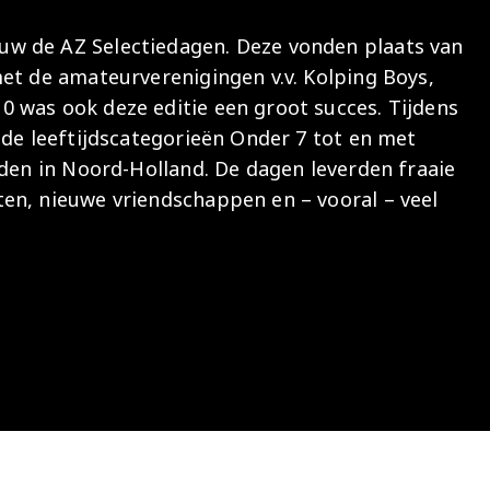
Onder 13
Praktische
Seizoenarrangement
Nieuws
Café Van
w de AZ Selectiedagen. Deze vonden plaats van
informatie
Nieuws
Nieuws
Gaal
Onder 12
et de amateurverenigingen v.v. Kolping Boys,
Nieuws
video's
Zet
 was ook deze editie een groot succes. Tijdens
Onder 11
wedstrijden
AZ
 de leeftijdscategorieën Onder 7 tot en met
in je
Jeugdopleiding
lden in Noord-Holland. De dagen leverden fraaie
agenda
en, nieuwe vriendschappen en – vooral – veel
AZ
AZ Vrouwen
Business
seizoenkaart
Jong AZ
Seizoenkaart