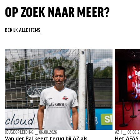
OP ZOEK NAAR MEER?
BEKIJK ALLE ITEMS
JEUGDOPLEIDING
⎯
06.08.2026
AZ 1
⎯
06.08.
Van der Pal keert terug bij AZ als
Het AFAS 