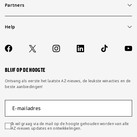
Partners
Help
Over ons
Contact
Socials
https://www.facebook.com/AZAlkmaar
X
Instagram
LinkedIn
TikTok
YouT
FAQ
Wijzig privacy instellingen
BLIJF OP DE HOOGTE
Ontvang als eerste het laatste AZ-nieuws, de leukste winacties en de
beste aanbiedingen!
E-mailadres
Ik wil graag via de mail op de hoogte gehouden worden van alle
AZ-nieuws updates en ontwikkelingen.