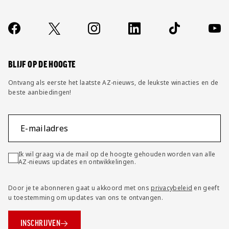
Over ons
Contact
Socials
https://www.facebook.com/AZAlkmaar
X
Instagram
LinkedIn
TikTok
YouT
FAQ
Wijzig privacy instellingen
BLIJF OP DE HOOGTE
Ontvang als eerste het laatste AZ-nieuws, de leukste winacties en de
beste aanbiedingen!
E-mailadres
Ik wil graag via de mail op de hoogte gehouden worden van alle
AZ-nieuws updates en ontwikkelingen.
Door je te abonneren gaat u akkoord met ons
privacybeleid
en geeft
u toestemming om updates van ons te ontvangen.
INSCHRIJVEN