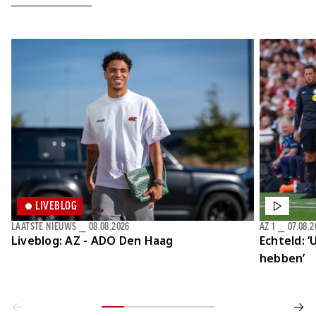
LIVEBLOG
LAATSTE NIEUWS
⎯
08.08.2026
AZ 1
⎯
07.08.2
Liveblog: AZ - ADO Den Haag
Echteld: ‘
hebben’