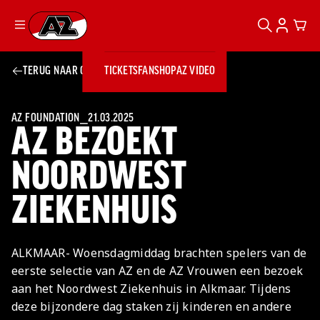
ZOEKEN
ACCOUN
CAR
Ga naar onze homepage
TERUG NAAR OVERZICHT
TICKETS
FANSHOP
AZ VIDEO
ZOEKEN
Zoeken
Sluiten
TICKETS
FANSHOP
AZ FOUNDATION
⎯
21.03.2025
AZ BEZOEKT
AZ VIDEO
TICKETS
BUSINESS
BUSINESS
NOORDWEST
ZIEKENHUIS
AZ 1
AZ Business
Wat is AZ
Kees Kist
Bestel je
Business?
Hospitality
Lounge
AZ
seizoenkaart
ALKMAAR- Woensdagmiddag brachten spelers van de
AZ Business
Georg Kessler
VROUWEN
NIEUWS
TEAMS
CLUB & FANS
JEUGDOPLEIDING
Nieuws
eerste selectie van AZ en de AZ Vrouwen een bezoek
Exposure
Events
Lounge
Teams
aan het Noordwest Ziekenhuis in Alkmaar. Tijdens
Partnership
JONG AZ
Losse tickets
Skybox
Club & Fans
deze bijzondere dag staken zij kinderen en andere