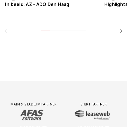
In beeld: AZ - ADO Den Haag
Highlight
Partner Logos Grid
MAIN & STADIUM PARTNER
SHIRT PARTNER
BEZOEK ONZE MAIN & STADIUM PARTNER AFAS SOFTWARE
BEZOEK ONZE SHIRT PARTNER LEAS