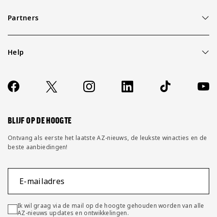
Partners
Help
Over ons
Contact
Socials
https://www.facebook.com/AZAlkmaar
X
Instagram
LinkedIn
TikTok
YouT
FAQ
Wijzig privacy instellingen
BLIJF OP DE HOOGTE
Ontvang als eerste het laatste AZ-nieuws, de leukste winacties en de
beste aanbiedingen!
E-mailadres
Ik wil graag via de mail op de hoogte gehouden worden van alle
AZ-nieuws updates en ontwikkelingen.