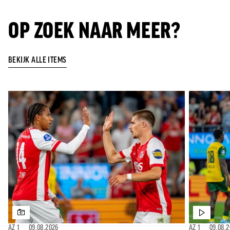
OP ZOEK NAAR MEER?
BEKIJK ALLE ITEMS
AZ 1
⎯
09.08.2026
AZ 1
⎯
09.08.