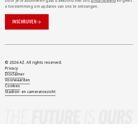
Door je te abonneren gaat u akkoord met ons
privacybeleid
en geeft
u toestemming om updates van ons te ontvangen.
INSCHRIJVEN
Overig
© 2026 AZ. All rights reserved.
Privacy
Disclaimer
Voorwaarden
Cookies
Stadion- en cameratoezicht