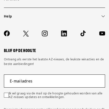
Help
Over ons
Contact
Socials
https://www.facebook.com/AZAlkmaar
X
Instagram
LinkedIn
TikTok
YouT
FAQ
Wijzig privacy instellingen
BLIJF OP DE HOOGTE
Ontvang als eerste het laatste AZ-nieuws, de leukste winacties en de
beste aanbiedingen!
E-mailadres
Ik wil graag via de mail op de hoogte gehouden worden van alle
AZ-nieuws updates en ontwikkelingen.