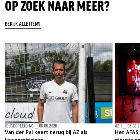
OP ZOEK NAAR MEER?
BEKIJK ALLE ITEMS
JEUGDOPLEIDING
⎯
06.08.2026
AZ 1
⎯
06.08.
Van der Pal keert terug bij AZ als
Het AFAS 
keeperstrainer
nieuwe se