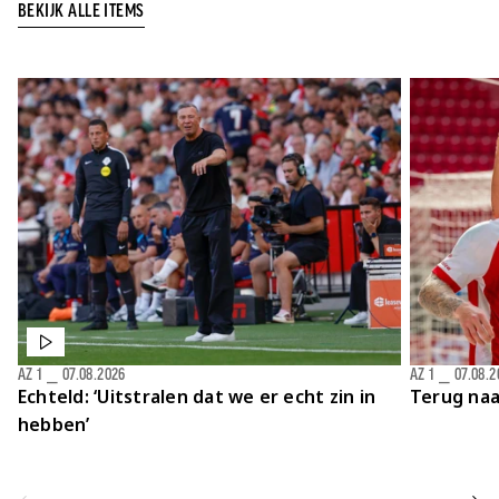
BEKIJK ALLE ITEMS
Jong AZ
Seizoenkaart
AZ 1
⎯
07.08.2026
AZ 1
⎯
07.08.2
Echteld: ‘Uitstralen dat we er echt zin in
Terug naa
hebben’