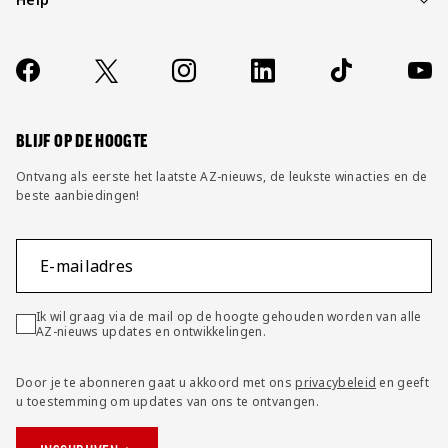
Over ons
Contact
Socials
https://www.facebook.com/AZAlkmaar
X
Instagram
LinkedIn
TikTok
YouT
FAQ
Wijzig privacy instellingen
BLIJF OP DE HOOGTE
Ontvang als eerste het laatste AZ-nieuws, de leukste winacties en de
beste aanbiedingen!
E-mailadres
Ik wil graag via de mail op de hoogte gehouden worden van alle
AZ-nieuws updates en ontwikkelingen.
Door je te abonneren gaat u akkoord met ons
privacybeleid
en geeft
u toestemming om updates van ons te ontvangen.