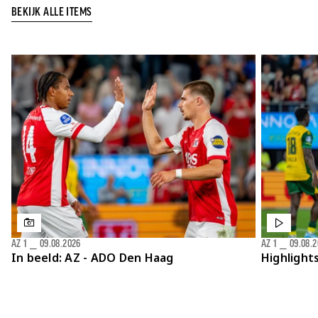
BEKIJK ALLE ITEMS
AZ 1
⎯
09.08.2026
AZ 1
⎯
09.08.
In beeld: AZ - ADO Den Haag
Highlight