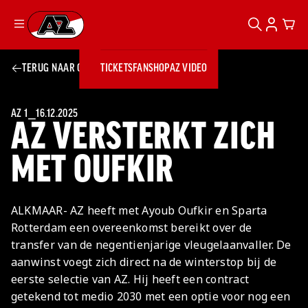
ZOEKEN
ACCOUN
CAR
Ga naar onze homepage
TERUG NAAR OVERZICHT
TICKETS
FANSHOP
AZ VIDEO
ZOEKEN
Zoeken
Sluiten
TICKETS
FANSHOP
AZ 1
⎯
16.12.2025
AZ VERSTERKT ZICH
AZ VIDEO
TICKETS
BUSINESS
BUSINESS
MET OUFKIR
AZ 1
AZ Business
ALKMAAR- AZ heeft met Ayoub Oufkir en Sparta
Wat is AZ
Kees Kist
Bestel je
Rotterdam een overeenkomst bereikt over de
Business?
Hospitality
Lounge
AZ
seizoenkaart
transfer van de negentienjarige vleugelaanvaller. De
AZ Business
Georg Kessler
VROUWEN
NIEUWS
TEAMS
CLUB & FANS
JEUGDOPLEIDING
Nieuws
aanwinst voegt zich direct na de winterstop bij de
Exposure
Events
Lounge
Teams
eerste selectie van AZ. Hij heeft een contract
Partnership
JONG AZ
Losse tickets
Skybox
Club & Fans
getekend tot medio 2030 met een optie voor nog een