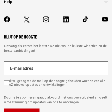
Help
Over ons
Contact
Socials
https://www.facebook.com/AZAlkmaar
X
Instagram
LinkedIn
TikTok
YouT
FAQ
Wijzig privacy instellingen
BLIJF OP DE HOOGTE
Ontvang als eerste het laatste AZ-nieuws, de leukste winacties en de
beste aanbiedingen!
E-mailadres
Ik wil graag via de mail op de hoogte gehouden worden van alle
AZ-nieuws updates en ontwikkelingen.
Door je te abonneren gaat u akkoord met ons
privacybeleid
en geeft
u toestemming om updates van ons te ontvangen.