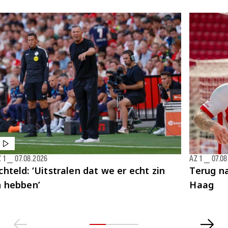
 1
⎯
07.08.2026
AZ 1
⎯
07.08
chteld: ‘Uitstralen dat we er echt zin
Terug na
n hebben’
Haag