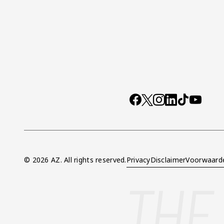
Socials
https://www.facebo
X
Instagram
LinkedIn
TikTok
YouTub
© 2026 AZ. All rights reserved.
Privacy
Disclaimer
Voorwaard
Overig