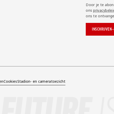
Door je te abon
ons
privacybelei
ons te ontvange
INSCHRIJVEN
ok.com/AZAlkmaar
e
en
Cookies
Stadion- en cameratoezicht