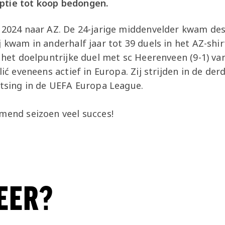
ptie tot koop bedongen.
 2024 naar AZ. De 24-jarige middenvelder kwam des
j kwam in anderhalf jaar tot 39 duels in het AZ-shir
n het doelpuntrijke duel met sc Heerenveen (9-1) va
lić eveneens actief in Europa. Zij strijden in de de
atsing in de UEFA Europa League.
omend seizoen veel succes!
EER?