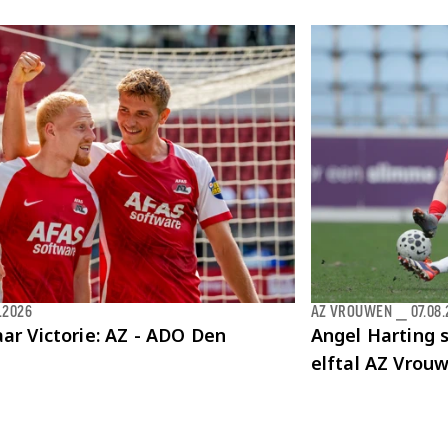
.2026
AZ VROUWEN
⎯
07.08
ar Victorie: AZ - ADO Den
Angel Harting s
elftal AZ Vrou