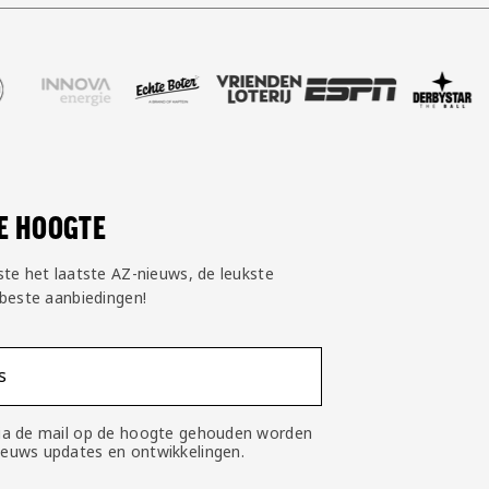
 Pepsi
e partner Innova Energie
ezoek onze partner Echte Boter
Bezoek onze partner Vriendenloterij
Bezoek onze partner ESPN
Bezoek onze partner D
Bezoek onze p
Bezo
DE HOOGTE
ste het laatste AZ-nieuws, de leukste
 beste aanbiedingen!
s
 via de mail op de hoogte gehouden worden
nieuws updates en ontwikkelingen.