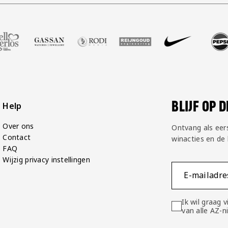
balshop
ner Zell Gerlos
onze partner Gassan
Bezoek onze partner Rodi Media
Bezoek onze partner Reijngoud
Bezoek onze partner Nike
Bezoek onze partner
Bezoek onz
B
BLIJF OP 
Help
Over ons
Ontvang als eer
Contact
winacties en de
FAQ
Wijzig privacy instellingen
E-mailadre
Ik wil graag
van alle AZ-