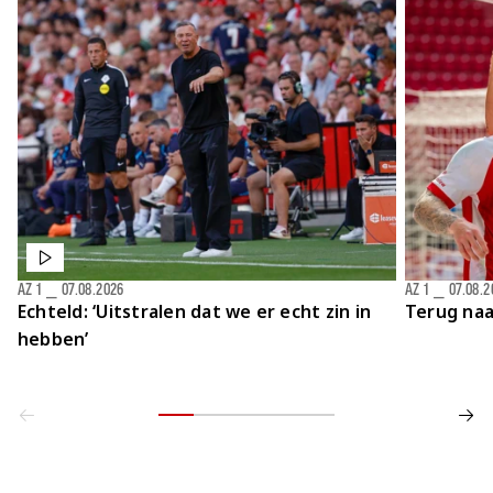
Jong AZ
Seizoenkaart
AZ 1
⎯
07.08.2026
AZ 1
⎯
07.08.2
Echteld: ‘Uitstralen dat we er echt zin in
Terug naa
hebben’