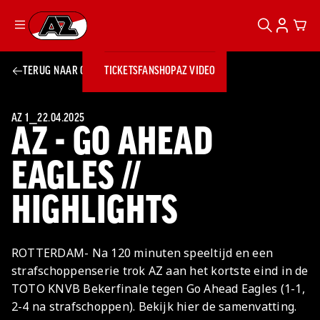
ZOEKEN
ACCOUN
CAR
Ga naar onze homepage
TERUG NAAR OVERZICHT
TICKETS
FANSHOP
AZ VIDEO
ZOEKEN
Zoeken
Sluiten
TICKETS
FANSHOP
AZ 1
⎯
22.04.2025
AZ - GO AHEAD
AZ VIDEO
TICKETS
BUSINESS
BUSINESS
EAGLES //
HIGHLIGHTS
AZ 1
AZ Business
Wat is AZ
Kees Kist
Bestel je
Business?
Hospitality
Lounge
AZ
seizoenkaart
ROTTERDAM- Na 120 minuten speeltijd en een
AZ Business
Georg Kessler
VROUWEN
NIEUWS
TEAMS
CLUB & FANS
JEUGDOPLEIDING
Nieuws
strafschoppenserie trok AZ aan het kortste eind in de
Exposure
Events
Lounge
Teams
TOTO KNVB Bekerfinale tegen Go Ahead Eagles (1-1,
Partnership
JONG AZ
Losse tickets
Skybox
Club & Fans
2-4 na strafschoppen). Bekijk hier de samenvatting.